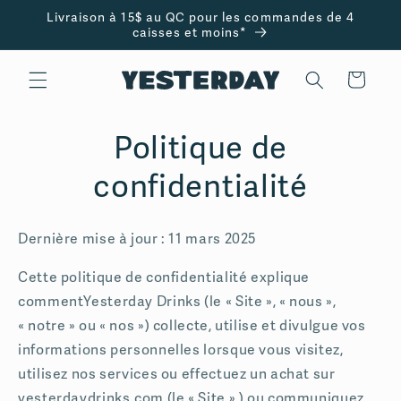
et
Livraison à 15$ au QC pour les commandes de 4
passer
caisses et moins*
au
contenu
Panier
Politique de
confidentialité
Dernière mise à jour : 11 mars 2025
Cette politique de confidentialité explique
commentYesterday Drinks (le « Site », « nous »,
« notre » ou « nos ») collecte, utilise et divulgue vos
informations personnelles lorsque vous visitez,
utilisez nos services ou effectuez un achat sur
yesterdaydrinks.com (le « Site » ) ou communiquez